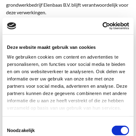
grondwerkbedrijf Elenbaas B.V. blijft verantwoordelijk voor
deze verwerkingen.
Cookies of vergelijkbare
technieken die wij gebruiken
Loon- en grondwerkbedrijf Elenbaas B.V. gebruikt
Deze website maakt gebruik van cookies
functionele, analytische en tracking cookies. Een cookie is
We gebruiken cookies om content en advertenties te
een klein tekstbestand dat bij het eerste bezoek aan deze
personaliseren, om functies voor social media te bieden
website wordt opgeslagen in de browser van uw computer,
en om ons websiteverkeer te analyseren. Ook delen we
tablet of smartphone. Loon- en grondwerkbedrijf Elenbaas
informatie over uw gebruik van onze site met onze
B.V. gebruikt cookies met een puur technische
partners voor social media, adverteren en analyse. Deze
functionaliteit. Deze zorgen ervoor dat de website naar
partners kunnen deze gegevens combineren met andere
behoren werkt en dat bijvoorbeeld uw
informatie die u aan ze heeft verstrekt of die ze hebben
voorkeursinstellingen onthouden worden. Deze cookies
verzameld op basis van uw gebruik van hun services.
worden ook gebruikt om de website goed te laten werken
en deze te kunnen optimaliseren. Daarnaast plaatsen we
Toestemmingsselectie
cookies die uw surfgedrag bijhouden zodat we op maat
Noodzakelijk
gemaakte content en advertenties kunnen aanbieden. Bij