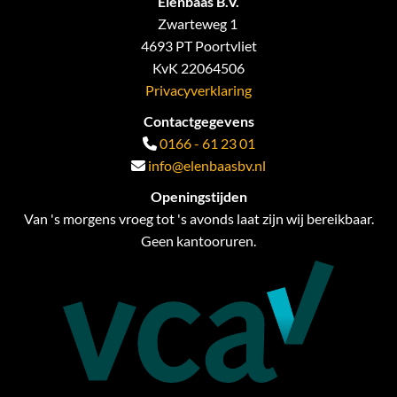
Elenbaas B.V.
Zwarteweg 1
4693 PT Poortvliet
KvK 22064506
Privacyverklaring
Contactgegevens
0166 - 61 23 01

info@elenbaasbv.nl

Openingstijden
Van 's morgens vroeg tot 's avonds laat zijn wij bereikbaar.
Geen kantooruren.